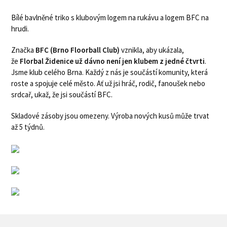
Bílé bavlněné triko s klubovým logem na rukávu a logem BFC na
hrudi.
Značka
BFC (Brno Floorball Club)
vznikla, aby ukázala,
že
Florbal Židenice už dávno není jen klubem z jedné čtvrti
.
Jsme klub celého Brna. Každý z nás je součástí komunity, která
roste a spojuje celé město. Ať už jsi hráč, rodič, fanoušek nebo
srdcař, ukaž, že jsi součástí BFC.
Skladové zásoby jsou omezeny. Výroba nových kusů může trvat
až 5 týdnů.