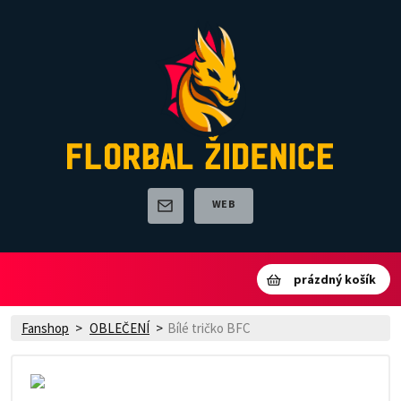
WEB
prázdný košík
Fanshop
OBLEČENÍ
Bílé tričko BFC