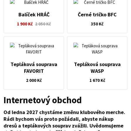
Balíček HRÁČ
Černé tričko BFC
1 900 Kč
2 050 Kč
350 Kč
Tepláková souprava
Tepláková souprava
FAVORIT
WASP
2 000 Kč
1 670 Kč
Internetový obchod
Od ledna 2027 chystáme změnu klubového merche.
Rádi bychom vás proto požádali, abyste nákup
dresů a teplákových souprav zvážili. Uvědomujeme