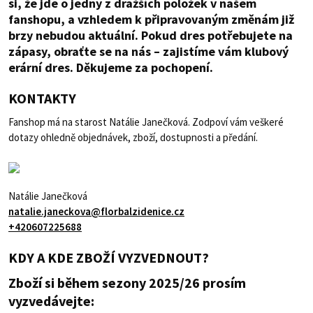
si, že jde o jedny z dražších položek v našem
fanshopu, a vzhledem k připravovaným změnám již
brzy nebudou aktuální. Pokud dres potřebujete na
zápasy, obraťte se na nás – zajistíme vám klubový
erární dres. Děkujeme za pochopení.
KONTAKTY
Fanshop má na starost Natálie Janečková. Zodpoví vám veškeré
dotazy ohledně objednávek, zboží, dostupnosti a předání.
Natálie Janečková
natalie.janeckova@florbalzidenice.cz
+420607225688
KDY A KDE ZBOŽÍ VYZVEDNOUT?
Zboží si během sezony 2025/26 prosím
vyzvedávejte: