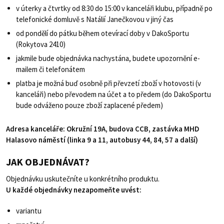
v úterky a čtvrtky od 8:30 do 15:00 v kanceláři klubu, případně po
telefonické domluvě s Natálií Janečkovou v jiný čas
od pondělí do pátku během otevírací doby v DakoSportu
(Rokytova 2410)
jakmile bude objednávka nachystána, budete upozornění e-
mailem či telefonátem
platba je možná buď osobně při převzetí zboží v hotovosti (v
kanceláři) nebo převodem na účet a to předem (do DakoSportu
bude odváženo pouze zboží zaplacené předem)
Adresa kanceláře: Okružní 19A, budova CCB, zastávka MHD
Halasovo náměstí (linka 9 a 11, autobusy 44, 84, 57 a další)
JAK OBJEDNÁVAT?
Objednávku uskutečníte u konkrétního produktu.
U každé objednávky nezapomeňte uvést:
variantu